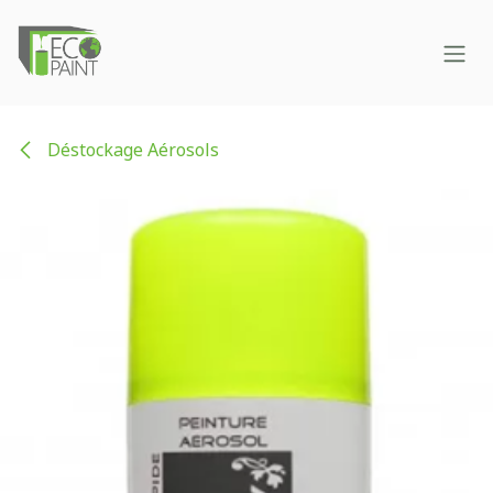
Se rendre au contenu
Déstockage Aérosols