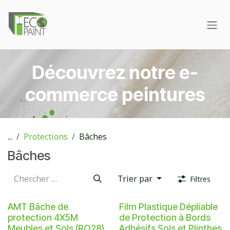
Se rendre au contenu
Découvrez notre e-
commerce peintures
...
Protections
Bâches
Bâches
Trier par
Filtres
AMT Bâche de
Film Plastique Dépliable
protection 4X5M
de Protection à Bords
Meubles et Sols (RO28)
Adhésifs Sols et Plinthes