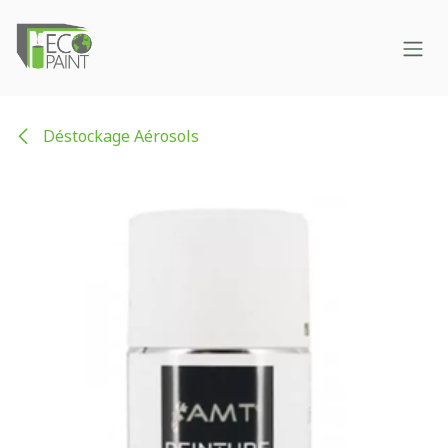
Se rendre au contenu
Déstockage Aérosols