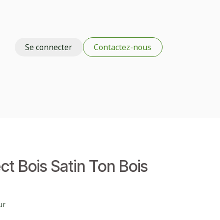
Se connecter
Contac
tez-nous
Professionnels/Revendeurs/B2B
ect Bois Satin Ton Bois
ur