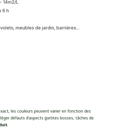
/- 14m2/L
n 6 h
 volets, meubles de jardin, barrières...
exact, les couleurs peuvent varier en fonction des
léger défauts d'aspects (petites bosses, tâches de
duit
.