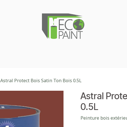
kage
Magasin d'usine
Nuancier
Notre entreprise
Astral Protect Bois Satin Ton Bois 0.5L
Astral Prot
0.5L
Peinture bois extérie