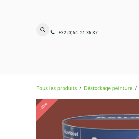
Se rendre au contenu
+32 (0)64 21 36 87
Peintures ECOPAINT
Déstoc
Tous les produits
Déstockage peinture
-40%
-40%