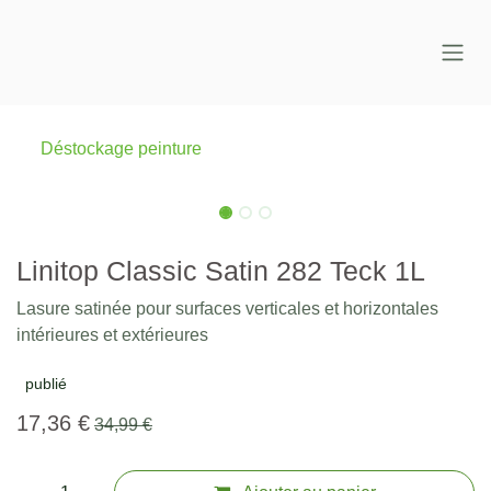
Se rendre au contenu
Déstockage peinture
-40%
-40%
Linitop Classic Satin 282 Teck 1L
Lasure satinée pour surfaces verticales et horizontales
intérieures et extérieures
publié
17,36
€
34,99
€