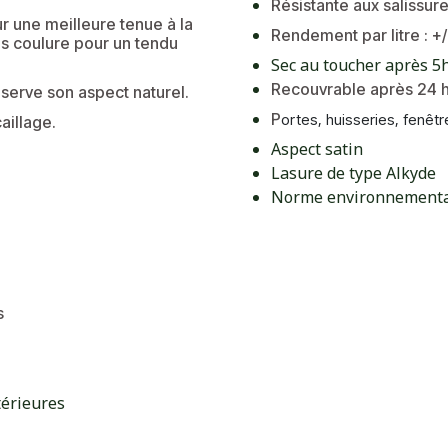
Résistante aux salissur
ur une meilleure tenue à la
Rendement par litre : +
ns coulure pour un tendu
Sec au toucher après 5
Recouvrable après 24 
nserve son aspect naturel.
P
ortes, huisseries, fenêtre
aillage.
Aspect satin
Lasure de type Alkyde
Norme environnementa
s
térieures