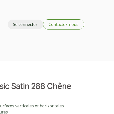
Se connecter
Contac
tez-nous
Professionnels/Revendeurs/B2B
ssic Satin 288 Chêne
urfaces verticales et horizontales
eures