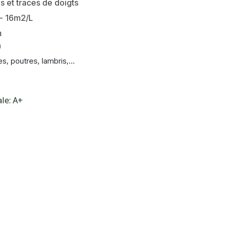
es et traces de doigts
/- 16m2/L
h
h
s, poutres, lambris,...
le: A+