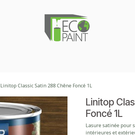
kage
Magasin d'usine
Nuancier
Notre entreprise
Linitop Classic Satin 288 Chêne Foncé 1L
Linitop Cla
Foncé 1L
Lasure satinée pour s
intérieures et extéri