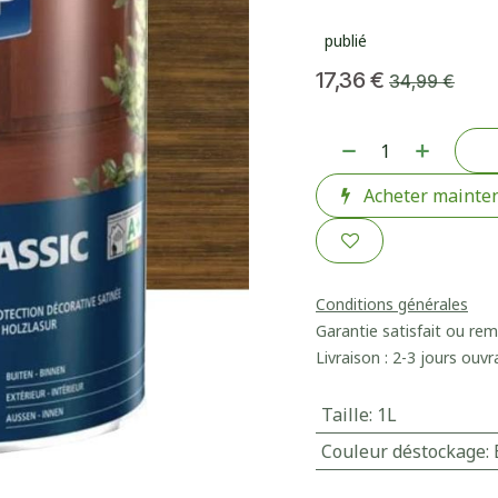
publié
17,36
€
34,99
€
Acheter mainte
Conditions générales
Garantie satisfait ou re
Livraison : 2-3 jours ouvr
Taille
:
1L
Couleur déstockage
: