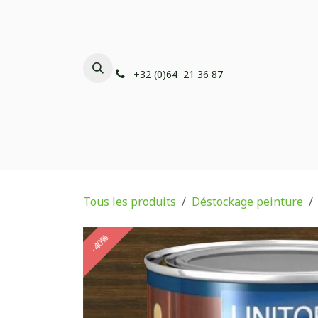
Se rendre au contenu
+32 (0)64 21 36 87
Peintures ECOPAINT
Déstoc
Tous les produits
Déstockage peinture
-40%
-40%